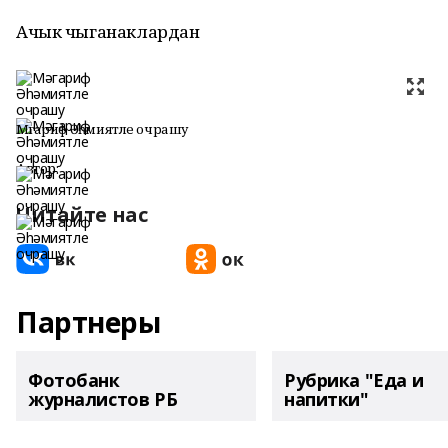
Ачык чыганаклардан
Мәгариф Әһәмиятле очрашу
Автор:
Читайте нас
Партнеры
Фотобанк
Рубрика "Еда и
журналистов РБ
напитки"