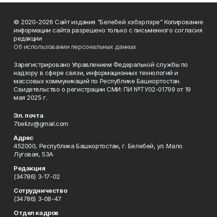
© 2020-2026 Сайт издания "Белебей хэбэрлэре" Копирование
информации сайта разрешено только с письменного согласия
редакции
Об использовании персональных данных
Зарегистрировано Управлением Федеральной службы по
надзору в сфере связи, информационных технологий и
массовых коммуникаций по Республике Башкортостан.
Свидетельство о регистрации СМИ: ПИ №ТУ02-01799 от 19
мая 2025 г.
Эл. почта
7belizv@gmail.com
Адрес
452000, Республика Башкортостан, г. Белебей, ул. Мало
Луговая, 53А
Редакция
(34786) 3-17-02
Сотрудничество
(34786) 3-08-47
Отдел кадров