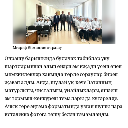
Мәгариф Әһәмиятле очрашу
Очрашу барышында булачак табиблар уку
шартларыннан алып һөнәри һәм иҗади үсеш өчен
мөмкинлекләр хакында төрле сораулар биреп
җавап алды. Анда, шулай ук, кече Ватанның
матурлыгы, чисталыгы, уңайлыклары, яшәеш
һәм тормыш-көнкүреш темалары да күтәрелде.
Ачык тере әңгәмә форматында узган шушы чара
истәлеккә фотога төшү белән тәмамланды.