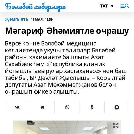
Бэлэбэй хэбэрлэре
Җәмгыять
19 МАЯ , 12:59
Мәгариф Әһәмиятле очрашу
Берсе көнне Бәләбәй медицина
көллиятендә укучы талиплар Бәләбәй
районы хакимияте башлыгы Азат
Сәхабиев һәм «Республика клиник
йогышлы авырулар хастаханәсе» нең баш
табибы, БР Дәүләт Җыелышы – Корылтай
депутаты Азат Мөхәммәтҗанов белән
очрашып фикер алышты.