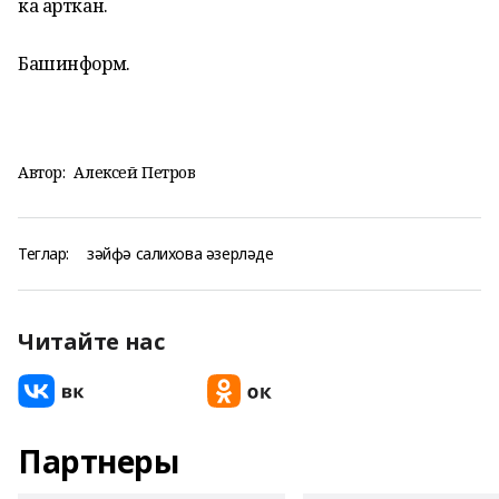
ка арткан.
Башинформ.
Автор:
Алексей Петров
Теглар:
зәйфә салихова әзерләде
Читайте нас
Партнеры