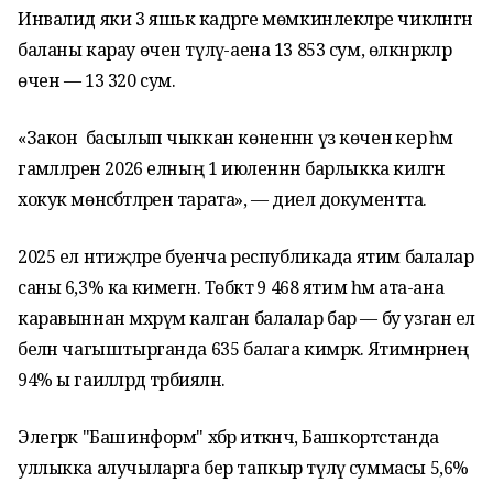
Инвалид яки 3 яшькә кадәрге мөмкинлекләре чикләнгән
баланы карау өчен түләү-аена 13 853 сум, өлкәнрәкләр
өчен — 13 320 сум.
«Закон басылып чыккан көненнән үз көченә керә һәм
гамәлләрен 2026 елның 1 июленнән барлыкка килгән
хокук мөнәсәбәтләренә тарата», — диелә документта.
2025 ел нәтиҗәләре буенча республикада ятим балалар
саны 6,3% ка кимегән. Төбәктә 9 468 ятим һәм ата-ана
каравыннан мәхрүм калган балалар бар — бу узган ел
белән чагыштырганда 635 балага кимрәк. Ятимнәрнең
94% ы гаиләләрдә тәрбияләнә.
Элегрәк "Башинформ" хәбәр иткәнчә, Башкортстанда
уллыкка алучыларга бер тапкыр түләү суммасы 5,6%