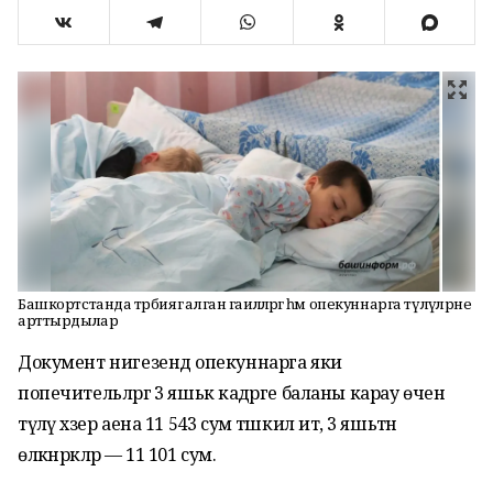
Башкортстанда тәрбиягә алган гаиләләргә һәм опекуннарга түләүләрне
арттырдылар
Документ нигезендә опекуннарга яки
попечительләргә 3 яшькә кадәрге баланы карау өчен
түләү хәзер аена 11 543 сум тәшкил итә, 3 яшьтән
өлкәнрәкләр — 11 101 сум.