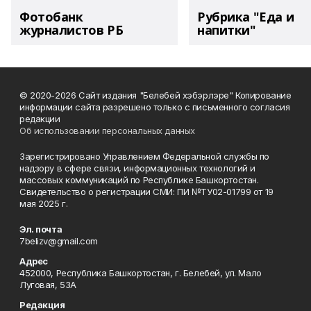
Фотобанк
Рубрика "Еда и
журналистов РБ
напитки"
© 2020-2026 Сайт издания "Белебей хэбэрлэре" Копирование
информации сайта разрешено только с письменного согласия
редакции
Об использовании персональных данных
Зарегистрировано Управлением Федеральной службы по
надзору в сфере связи, информационных технологий и
массовых коммуникаций по Республике Башкортостан.
Свидетельство о регистрации СМИ: ПИ №ТУ02-01799 от 19
мая 2025 г.
Эл. почта
7belizv@gmail.com
Адрес
452000, Республика Башкортостан, г. Белебей, ул. Мало
Луговая, 53А
Редакция