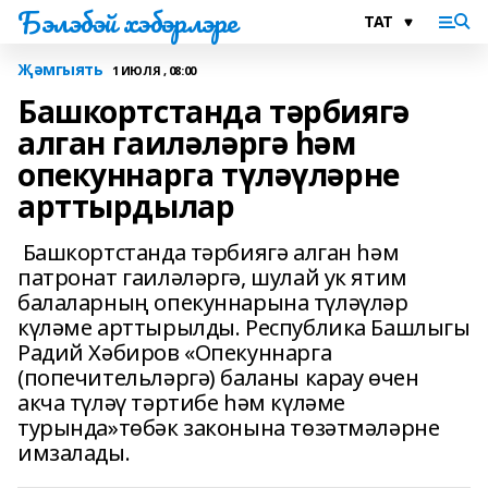
Бэлэбэй хэбэрлэре
Җәмгыять
1 ИЮЛЯ , 08:00
Башкортстанда тәрбиягә
алган гаиләләргә һәм
опекуннарга түләүләрне
арттырдылар
Башкортстанда тәрбиягә алган һәм
патронат гаиләләргә, шулай ук ятим
балаларның опекуннарына түләүләр
күләме арттырылды. Республика Башлыгы
Радий Хәбиров «Опекуннарга
(попечительләргә) баланы карау өчен
акча түләү тәртибе һәм күләме
турында»төбәк законына төзәтмәләрне
имзалады.