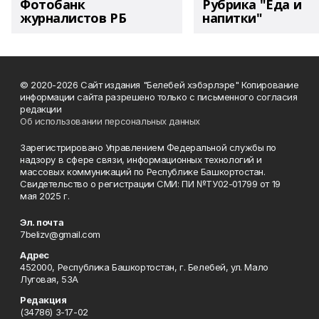
Фотобанк
Рубрика "Еда и
журналистов РБ
напитки"
© 2020-2026 Сайт издания "Белебей хэбэрлэре" Копирование
информации сайта разрешено только с письменного согласия
редакции
Об использовании персональных данных
Зарегистрировано Управлением Федеральной службы по
надзору в сфере связи, информационных технологий и
массовых коммуникаций по Республике Башкортостан.
Свидетельство о регистрации СМИ: ПИ №ТУ02-01799 от 19
мая 2025 г.
Эл. почта
7belizv@gmail.com
Адрес
452000, Республика Башкортостан, г. Белебей, ул. Мало
Луговая, 53А
Редакция
(34786) 3-17-02