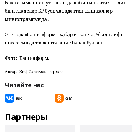
Һава агымыннан ут тагын да кабынып китә», — дип
билгеләделәр БР буенча гадәттән тыш хәлләр
министрлыгында .
Элегрәк «Башинформ " хәбәр иткәнчә, Уфада лифт
шахтасында төзелештә эшче һәлак булган.
Фото: Башинформ.
Автор:
Зәйфә Салихова әзерләде
Читайте нас
Партнеры