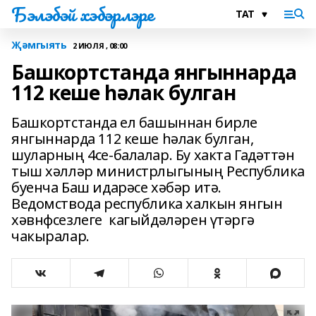
Бэлэбэй хэбэрлэре
Җәмгыять
2 ИЮЛЯ , 08:00
Башкортстанда янгыннарда
112 кеше һәлак булган
Башкортстанда ел башыннан бирле
янгыннарда 112 кеше һәлак булган,
шуларның 4се-балалар. Бу хакта Гадәттән
тыш хәлләр министрлыгының Республика
буенча Баш идарәсе хәбәр итә.
Ведомствода республика халкын янгын
хәвнфсезлеге кагыйдәләрен үтәргә
чакыралар.