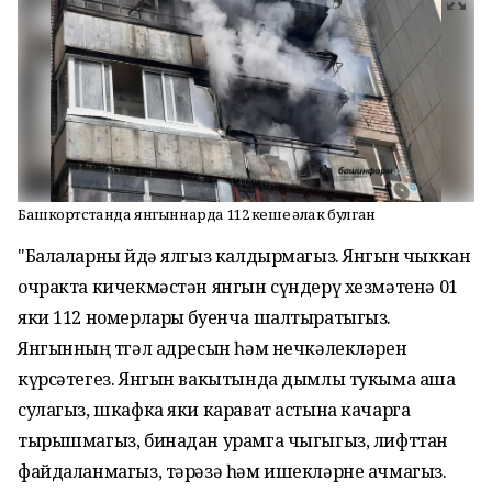
Башкортстанда янгыннарда 112 кеше һәлак булган
"Балаларны өйдә ялгыз калдырмагыз. Янгын чыккан
очракта кичекмәстән янгын сүндерү хезмәтенә 01
яки 112 номерлары буенча шалтыратыгыз.
Янгынның төгәл адресын һәм нечкәлекләрен
күрсәтегез. Янгын вакытында дымлы тукыма аша
сулагыз, шкафка яки карават астына качарга
тырышмагыз, бинадан урамга чыгыгыз, лифттан
файдаланмагыз, тәрәзә һәм ишекләрне ачмагыз.