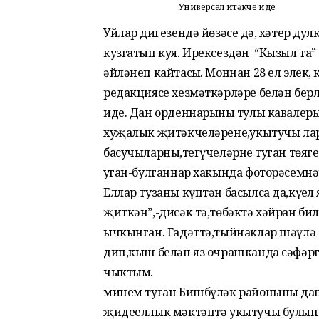
Универсал җитәкче иде
Уйлар диңгезендә йөзәсең дә, хәтер дулкыны еракларда калган сихри мизгелләрне кузгатып куя. Ирексездән “Кызыл таң” ның махсус хәбәрчесе булып эшләгән чорга әйләнеп кайтасың. Моннан 28 ел элек, кышын “Бәлә бәй хәбәрләре” гәзите редакциясе хезмәткәрләре белән берлектә Мәтәүбаш авылына барырга туры килгән иде. Дан орденнарының тулы кавалеры Әһли улла Вәлишинның,шулай ук танылган хуҗалык җитәкчеләренең,укытучы ларының,иҗат әһелләренең,оста пима басучыларның,тегүчеләрнең туган төяге ул. Һәм гәзиттә ”Ничек үтә кичләрең, авыл?”дигән уңган-булганнар хакында фоторәсемнәр белән баетылган күләмле репортаж басылды. Еллар тузаны күптән басылса да,күңел янә шушы якларга тартылды. ” Уй җиткәнгә буй җиткән”,-дисәк тә,төбәктә хәйран билгеле шәхес –Айрат Фазлетдинов күз уңыннан ычкынган. Гадәттә,тыйнаклар шәүлә астында кала шул. Ярый,соң булса да,уң булсын дип,кыш белән яз очрашканда сәфәргә чыктым. ...Баксаң,Айрат ага минем туган Бишбүләк районының данлыклы Мәнәвез –Мәскәү авылындагы җидееллык мәктәптә укытучы булып хезмәт юлын баш лаган икән. 1956 елда исә, аның күңеле барыбер кендек каны тамган җиргә-- Мәтәүбашка тартыла. Чөнки туган якның назлы җиле дә,хәтта әче әреме дә сиңа шифа бирә сыман.Чияле тавын,Бүре кулын,сабантуйлар гөрләгән Сал кын чишмә буйларын сагынмыйча,чит-ят җирләрдә ничек түзепләр ятсын инде?! Шуңа да, Айрат кайчандыр үзе белем кыяларына үрмәләгән мәктәбе нә кайтып,тарих укытучысы булып эшкә урнаша. Беренче көннәрдән үк балаларга күңел җылысын биреп,ул аларда үзенә карата олы ихтитирам уята. Тарих укытучысы буларак,чагыштырмача яшь белгеч туган якның үткәне белән бәйләп,төрле мисалларга мөрәҗәгать итә. Шуңа да,дәресләрендә авылдан чыккан мәртәбәле сугыш һәм хезмәт ветераннарын искә алып,укучыларның күңеленә сеңдерә.Аларда рухи көч,патриотик хис тәрбия ләргә омтыла. Ни дисәң дә,Мәтәүбаш авыл Советы җирлегеннән фронтка 375 кеше китә,ни аяныч,шуларның 158 е генә туган якларына әйләнеп кайта... Укытучы өчен һәр дәрес үзе бер имтихандыр ул. Билгеле,һәр дәрескә әзерлә неп,аның планын төзеп керергә,укучының игътибарын җәлеп итү өчен күргәз мә әсбаплар,җанлы мисаллар да куллана белергә кирәк. Төрле уңай чагышты руларны укучының күңел түренә шытымлы орлык кебек сала алу да мөһим. Арадагы начаррак өлгәшүчеләргә исә янә бер аерым психологик якынлык ки рәк. Алар белән өстәмә дәресләр үткәрү—шулай ук мөгаллимнән сабырлык сорый. Максат— бер укучының да сыйныфтан күчми калуына юл куймау. Кыскасы,нинди генә хәлдә дә балалар белән яхшы мөгамәләдә булу кирәк. Шулай,җиң сызганып эшләп йөргәндә, авыл халкы район җитәкчелеге белән берлектә югары белемле укытучыны,оештыру сәләтенә ия булган Айрат ага Фазлетдиновны 1962 елда “Авангард” колхозы рәисе итеп сайлап куялар. Исеме дә ничек яңгырый бит әле! 9 ел гади генә педагог булып эшләгән кешегә хуҗалык йөген тарту өчен авылдашларның психологиясен шактый өйрәнергә, төннәр буе һәммәсен күңелнең иң нечкә иләгеннән үткәрергә туры килгәндер,мөгаен. Кемгә ничек якын килергә,кем нәрсәгә хирыс? Алтын урталыкны да сакларга кирәк, шул ук вакытта дилбегәне дә җибәрергә ярамый. Авылларның бик мөшкел чагы:юллар җимерек,кешеләр салам түбәле йортларда яши. Эчәр суы да,электр энергиясе дә юк. Басулардагы игеннәрнең дә гектар куәте чамалы. Бу дәлилләрне Мәтәүбашта гомер итүче,күптәнге танышым, сине ихлас капка яныннан каршы алучы,хезмәт ветераны Мәгъдән абый Галимуллин җиткерде. Йокысыз төннәр,баш миен әледән-әле бораулаган уй-максатлар яңа рәискә тынгылык бирми. Шулай, Айрат Кәшәфетдин улы авылны электрлаштыру мәсьәләсе буенча 1967 елда Уфада бер түрәнең кабинетына керә. Үзенең гозерен бәйнә-бәйнә сөйләп бирә. Түрә кешенең күзләре рәиснең затлы бүрегенә бик кызыга,хәтта уратып әйтеп куя. Изге максат белән килгән Айрат ага матур бүреге белән хушлашырга риза була,әмма зур проблема хәл ителә. “Баш исән булсын,иң мөһиме—йортларда Ильич уты янсын”,--дигәндер. Әйе,электр энергиясе ярдәмендә шактый мәсьәләләрне хәл итеп булган.То ра-бара юллар ,машина-трактор паркы,фермалар төзелә,йортларга су керә. Әңгәмә барышында 9 айлык чагында ук ятимлек җиленә дучар булган 81 яшь лек Мәгъдән ага колхоз рәисенең искиткеч күркәм сыйфатын телгә алды. Бак саң,ул армиядә хезмәт иткәндә, аның салам түбәле туган йортын шифр белән я