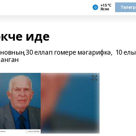
+15 °С
Телег
Ясно
кче иде
новның 30 еллап гомере мәгарифкә, 10 елы
ек итүгә багышланган