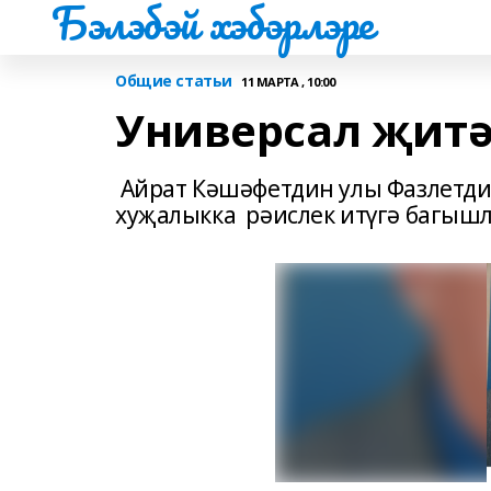
Бэлэбэй хэбэрлэре
Общие статьи
11 МАРТА , 10:00
Универсал җитә
Айрат Кәшәфетдин улы Фазлетди
хуҗалыкка рәисл