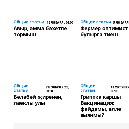
Общие статьи
Общие статьи
16 ЯНВАРЯ , 08:00
5 ЯНВАРЯ ,
Авыр, әмма бәхетле
Фермер оптимист
тормыш
булырга тиеш
Общие
Общие
7 НОЯБРЯ 2025,
18 ОКТЯБРЯ 
статьи
статьи
08:00
06:00
Бәләбәй җиренең
Гриппка каршы
лаеклы улы
Вакцинация:
файдамы, әллә
зыянмы?