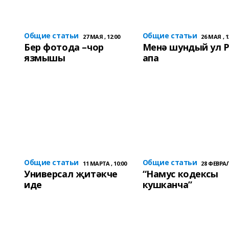
Общие статьи
Общие статьи
27 МАЯ , 12:00
26 МАЯ , 1
Бер фотода –чор
Менә шундый ул 
язмышы
апа
Общие статьи
Общие статьи
11 МАРТА , 10:00
28 ФЕВРАЛЯ
Универсал җитәкче
“Намус кодексы
иде
кушканча”