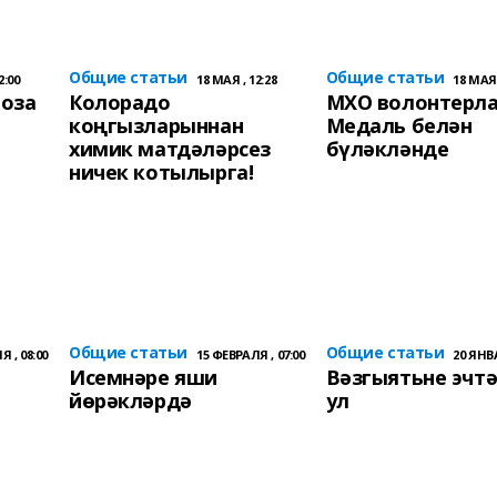
Общие статьи
Общие статьи
2:00
18 МАЯ , 12:28
18 МАЯ 
Роза
Колорадо
МХО волонтерл
коңгызларыннан
Медаль белән
химик матдәләрсез
бүләкләнде
ничек котылырга!
Общие статьи
Общие статьи
 , 08:00
15 ФЕВРАЛЯ , 07:00
20 ЯНВА
Исемнәре яши
Вәзгыятьне эчтә
йөрәкләрдә
ул