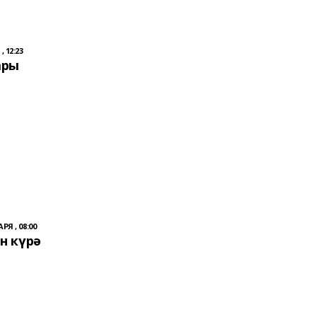
, 12:23
ары
РЯ , 08:00
н күрә