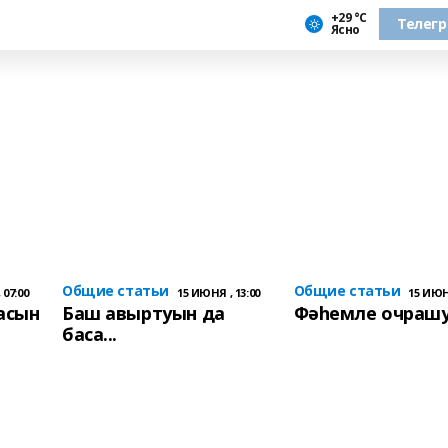
+29 °С
Телег
Ясно
Общие статьи
Общие статьи
 07:00
15 ИЮНЯ , 13:00
15 ИЮНЯ
асын
Баш авыртуын да
Фәһемле очраш
баса...