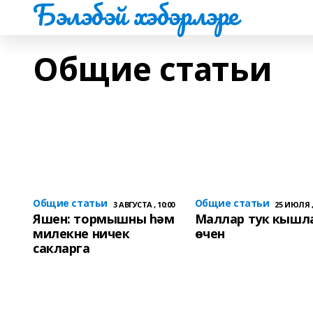
Бэлэбэй хэбэрлэре
Общие статьи
Общие статьи
Общие статьи
3 АВГУСТА , 10:00
25 ИЮЛЯ ,
Яшен: тормышны һәм
Маллар тук кышл
милекне ничек
өчен
сакларга