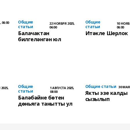
Общие
Общие
 06:00
22 НОЯБРЯ 2025,
10 НОЯБ
статьи
статьи
06:00
06:00
Балачактан
Итәкле Шерлок
билгеләнгән юл
Общие
Общие статьи
30 МАЯ 
2025,
1 АВГУСТА 2025,
статьи
08:00
Якты эзе калды
Бәләбәйне бөтен
сызылып
дөньяга танытты ул