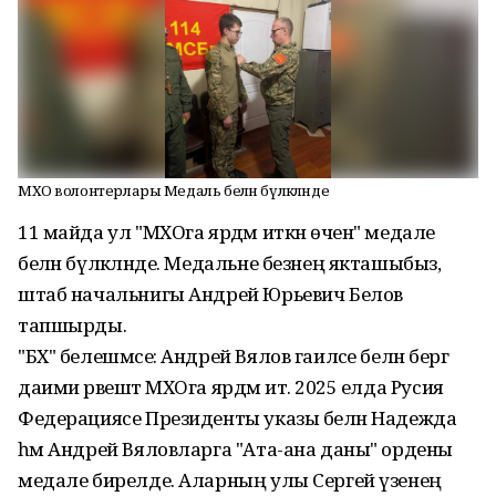
МХО волонтерлары Медаль белән бүләкләнде
11 майда ул "МХОга ярдәм иткән өчен" медале
белән бүләкләнде. Медальне безнең якташыбыз,
штаб начальнигы Андрей Юрьевич Белов
тапшырды.
"БХ" белешмәсе: Андрей Вялов гаиләсе белән бергә
даими рәвештә МХOга ярдәм итә. 2025 елда Русия
Федерациясе Президенты указы белән Надежда
һәм Андрей Вяловларга "Ата-ана даны" ордены
медале бирелде. Аларның улы Сергей үзенең