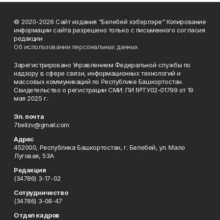
© 2020-2026 Сайт издания "Белебей хэбэрлэре" Копирование
информации сайта разрешено только с письменного согласия
редакции
Об использовании персональных данных
Зарегистрировано Управлением Федеральной службы по
надзору в сфере связи, информационных технологий и
массовых коммуникаций по Республике Башкортостан.
Свидетельство о регистрации СМИ: ПИ №ТУ02-01799 от 19
мая 2025 г.
Эл. почта
7belizv@gmail.com
Адрес
452000, Республика Башкортостан, г. Белебей, ул. Мало
Луговая, 53А
Редакция
(34786) 3-17-02
Сотрудничество
(34786) 3-08-47
Отдел кадров