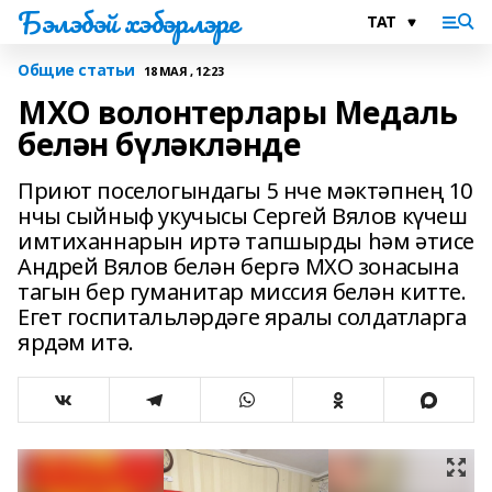
Бэлэбэй хэбэрлэре
Общие статьи
18 МАЯ , 12:23
МХО волонтерлары Медаль
белән бүләкләнде
Приют поселогындагы 5 нче мәктәпнең 10
нчы сыйныф укучысы Сергей Вялов күчеш
имтиханнарын иртә тапшырды һәм әтисе
Андрей Вялов белән бергә МХО зонасына
тагын бер гуманитар миссия белән китте.
Егет госпитальләрдәге яралы солдатларга
ярдәм итә.