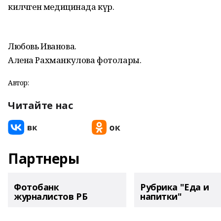
киләчәген медицинада күрә.
Любовь Иванова.
Алена Рахманкулова фотолары.
Автор:
Читайте нас
Партнеры
Фотобанк
Рубрика "Еда и
журналистов РБ
напитки"