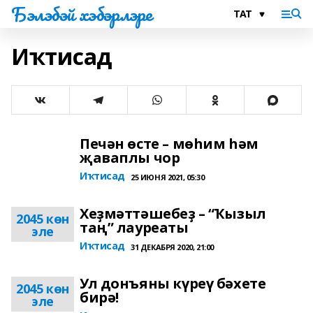
Бэлэбэй хэбэрлэре
Иҡтисад
Печән өсте – мөһим һәм
җаваплы чор
Иҡтисад
25 ИЮНЯ 2021, 05:30
Хеҙмәттәшебеҙ – “Ҡызыл
2045 көн
таң” лауреаты
эле
Иҡтисад
31 ДЕКАБРЯ 2020, 21:00
Ул донъяны күреү бәхете
2045 көн
бирә!
эле